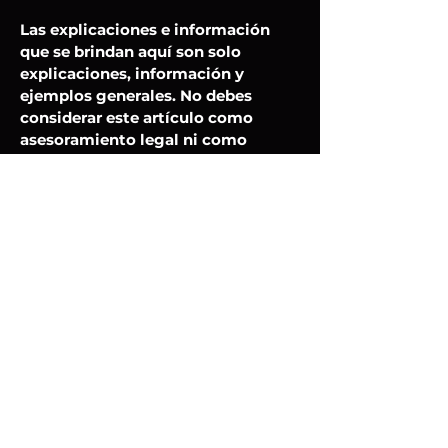
Las explicaciones e información
que se brindan aquí son solo
explicaciones, información y
ejemplos generales. No debes
considerar este artículo como
asesoramiento legal ni como
recomendación sobre lo que
realmente debes hacer. Te
recomendamos que busques
asesoría legal para entender y
elaborar tu política de cookies.
Únete a la comunidad
La única tienda autorizada del
movimiento Legendarios. Adquiere
tu Merch aquí.