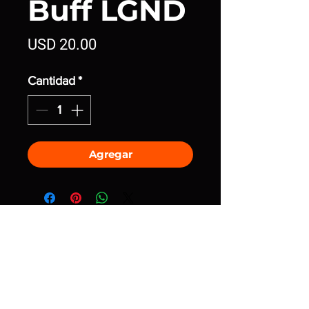
Buff LGND
Precio
USD 20.00
Cantidad
*
Agregar
Únete a la comunidad
La única tienda autorizada del
movimiento Legendarios. Adquiere