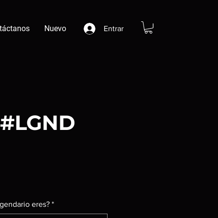
táctanos
Nuevo
Entrar
 #LGND
e
cio
gendario eres?
*