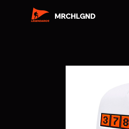
MRCHLGND