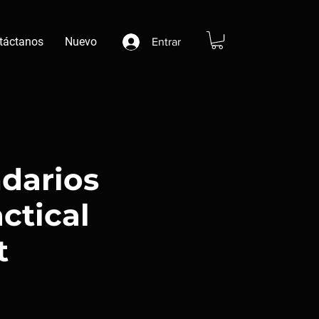
táctanos
Nuevo
Entrar
darios
ctical
t
cio