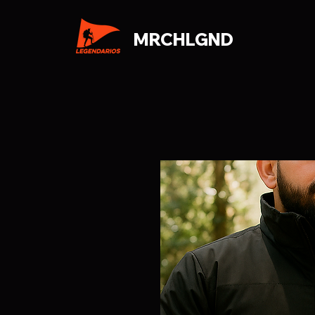
MRCHLGND