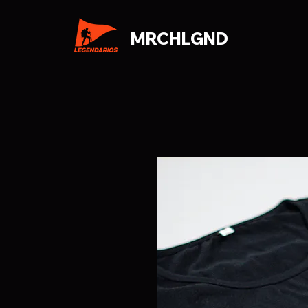
MRCHLGND