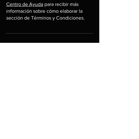
Centro de Ayuda
para recibir más
información sobre cómo elaborar la
sección de Términos y Condiciones.
Las explicaciones e información
que se brindan aquí son solo
explicaciones, información y
ejemplos generales. No debes
considerar este artículo como
asesoramiento legal ni como
recomendación sobre lo que
realmente debes hacer. Te
recomendamos que busques
asesoría legal para entender y
elaborar tus términos y
condiciones.